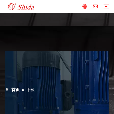
比例阀
常规阀
放大器
底板
阀组系列
常问问题
首页
»
下载